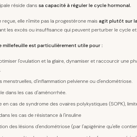
ipale réside dans
sa capacité à réguler le cycle hormonal.
e reçue, elle n'imite pas la progestérone mais
agit plutôt sur l
nt les excès ou insuffisance qui peuvent perturber le cycle et la
e millefeuille est particulièrement utile pour :
ptimiser l'ovulation et la glaire, dynamiser et raccourcir une pha
.
s menstruelles, d'inflammation pelvienne ou d'endométriose.
ycle dans les cas d'aménorrhée.
cle en cas de syndrome des ovaires polykystiques (SOPK), limi
dans les cas de résistance à l'insuline
ation des lésions d'endométriose (par l'apigénine qu'elle contie