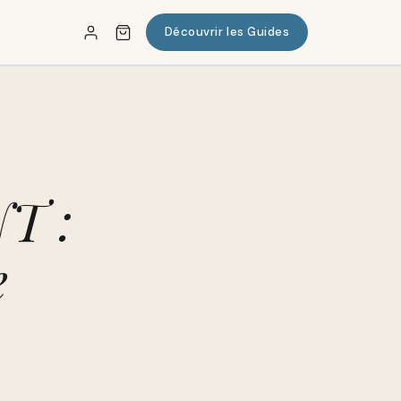
Découvrir les Guides
✕
T :
e