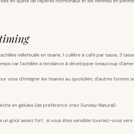
entes en quête de repères hormonaux et les femmes en périm
 timing
'achillée millefeuille en tisane, 1 cuillère à café par tasse, 3 tas
temps car l'achillée a tendance à développer beaucoup d'ame
e pour vous d'intégrer les tisanes au quotidien, d'autres formes 
 sèche en gélules (de préférence chez Sunday Natural)
ée a un goût assez fort ; si vous êtes sensible tournez-vous vers 