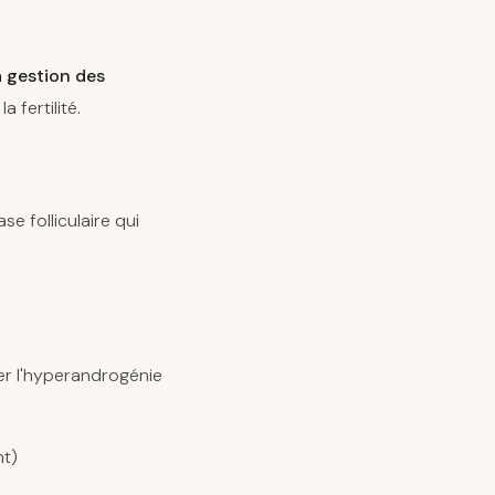
a gestion des
 fertilité.
se folliculaire qui
ter l'hyperandrogénie
nt)