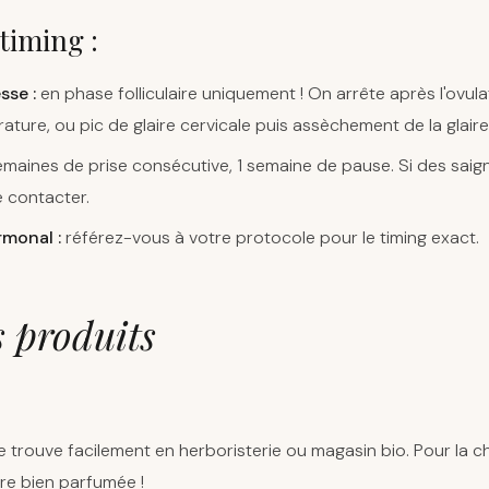
timing :
sse :
en phase folliculaire uniquement ! On arrête après l'ovul
ure, ou pic de glaire cervicale puis assèchement de la glaire
maines de prise consécutive, 1 semaine de pause. Si des sai
e contacter.
rmonal :
référez-vous à votre protocole pour le timing exact.
s produits
e se trouve facilement en herboristerie ou magasin bio. Pour la ch
être bien parfumée !