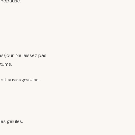
énopause.
ses/jour. Ne laissez pas
rtume.
sont envisageables :
les gélules.