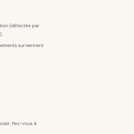
ation (détectée par
).
gnements surviennent
oisir, fiez-vous à