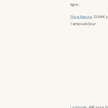
ligne :
Flora Natura
, 13,94€
1 ampoule/jour
La Royale
, 41€ pour 