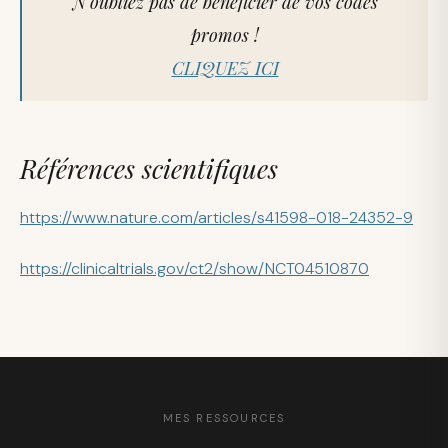
N'oubliez pas de bénéficier de vos codes
promos !
CLIQUEZ ICI
Références scientifiques
https://www.nature.com/articles/s41598-018-24352-9
https://clinicaltrials.gov/ct2/show/NCT04510870
MES RESSOURCES