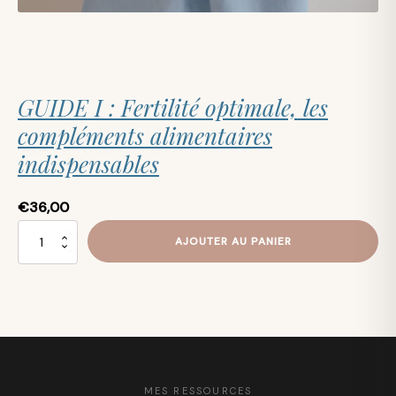
GUIDE I : Fertilité optimale, les
compléments alimentaires
indispensables
€
36,00
q
AJOUTER AU PANIER
u
a
n
t
i
t
é
MES RESSOURCES
d