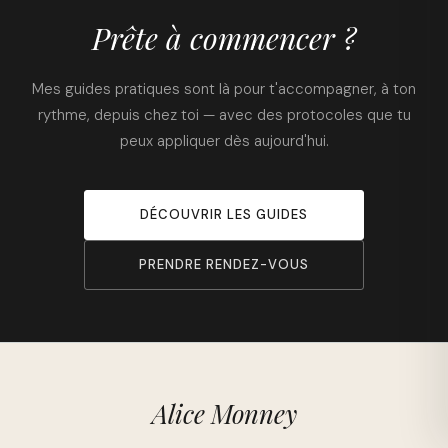
e
Prête à commencer ?
G
U
I
Mes guides pratiques sont là pour t'accompagner, à ton
D
rythme, depuis chez toi — avec des protocoles que tu
E
peux appliquer dès aujourd'hui.
I
:
F
DÉCOUVRIR LES GUIDES
e
r
t
PRENDRE RENDEZ-VOUS
i
l
i
t
é
o
Alice Monney
p
t