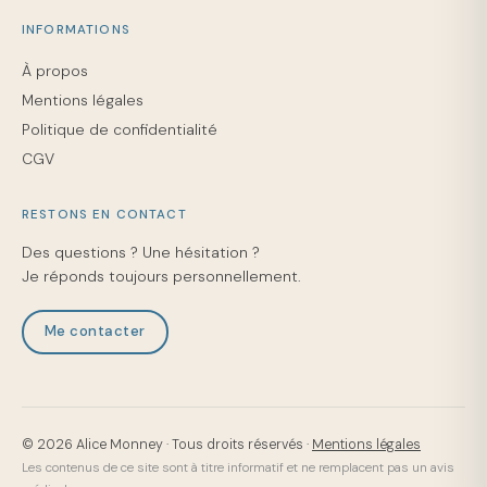
INFORMATIONS
À propos
Mentions légales
Politique de confidentialité
CGV
RESTONS EN CONTACT
Des questions ? Une hésitation ?
Je réponds toujours personnellement.
Me contacter
©
2026
Alice Monney · Tous droits réservés ·
Mentions légales
Les contenus de ce site sont à titre informatif et ne remplacent pas un avis