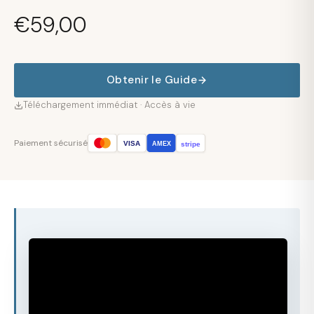
€
59,00
Obtenir le Guide
Téléchargement immédiat · Accès à vie
Paiement sécurisé
VISA
stripe
AMEX