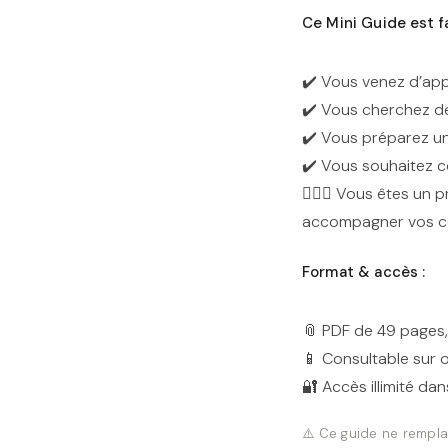
Ce Mini Guide est fa
✔️ Vous venez d’appr
✔️ Vous cherchez de
✔️ Vous préparez u
✔️ Vous souhaitez 
👩🏻‍⚕️ Vous êtes un
accompagner vos co
Format & accès :
📎 PDF de 49 pages,
📱 Consultable sur 
🔐 Accès illimité dan
⚠️ Ce guide ne rempla