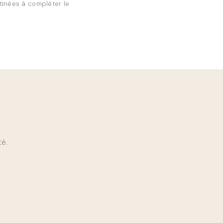
stinées à compléter le
té.