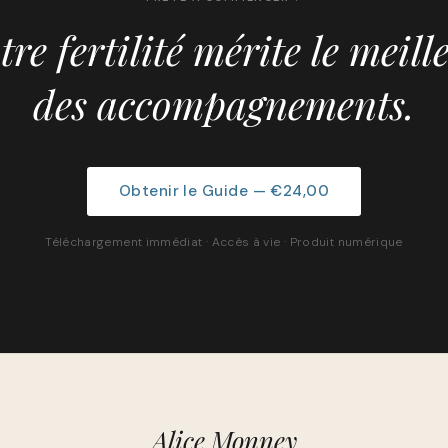
tre fertilité mérite le meill
des accompagnements.
Obtenir le Guide — €24,00
Téléchargement immédiat · Accès à vie · Produit numérique
Alice Monney