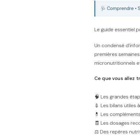
🩺 Comprendre • S
Le guide essentiel p
Un condensé d’infor
premières semaines
micronutritionnels e
Ce que vous allez t
🧠 Les grandes éta
💉 Les bilans utiles 
💊 Les compléments 
🧾 Les dosages rec
⚖️ Des repères nutri