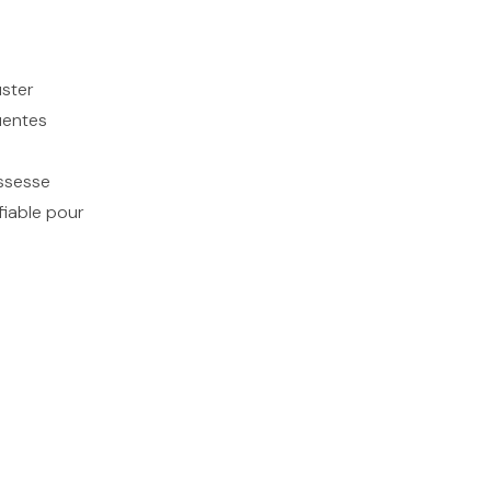
uster
uentes
ssesse
fiable pour