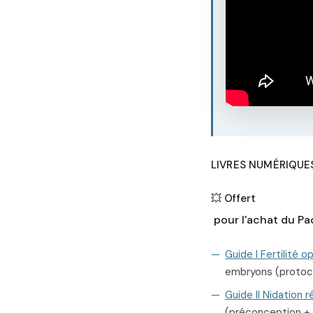
LIVRES NUMÉRIQUE
💥 Offert
pour l'achat du Pac
Guide I Fertilité o
embryons (protoc
Guide II Nidation r
(préconception +