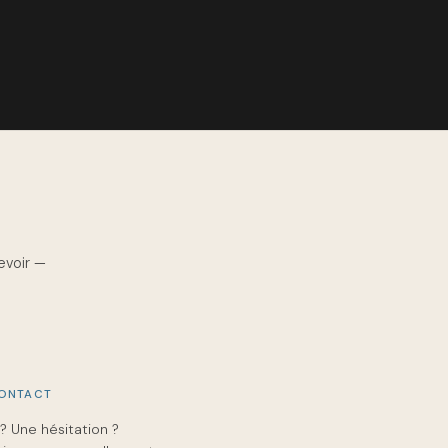
evoir —
CONTACT
? Une hésitation ?