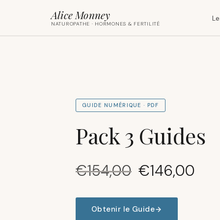
Alice Monney
Le
NATUROPATHE · HORMONES & FERTILITÉ
GUIDE NUMÉRIQUE · PDF
Pack 3 Guides
Le
Le
€
154,00
€
146,00
prix
prix
initial
actuel
était :
est :
Obtenir le Guide
€154,00.
€146,0