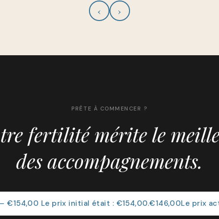
‹
›
PRÊTE À COMMENCER ?
tre fertilité mérite le meill
des accompagnements.
 €154,00 Le prix initial était : €154,00.€146,00Le prix ac