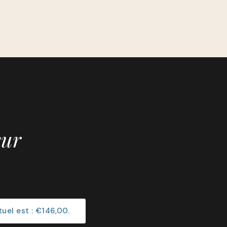
eur
tuel est : €146,00.