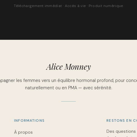
Téléchargement immédiat · Accès à vie · Produit numérique
Alice Monney
agner les femmes vers un équilibre hormonal profond, pour conc
naturellement ou en PMA — avec sérénité.
INFORMATIONS
RESTONS EN 
Des questions 
À propos