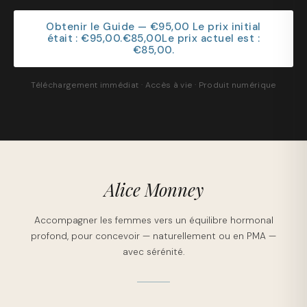
Obtenir le Guide — €95,00 Le prix initial
était : €95,00.€85,00Le prix actuel est :
€85,00.
Téléchargement immédiat · Accès à vie · Produit numérique
Alice Monney
Accompagner les femmes vers un équilibre hormonal
profond, pour concevoir — naturellement ou en PMA —
avec sérénité.