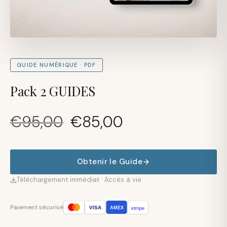
GUIDE NUMÉRIQUE · PDF
Pack 2 GUIDES
Le
Le
€
95,00
€
85,00
prix
prix
initial
actuel
était :
est :
Obtenir le Guide
€95,00.
€85,00.
Téléchargement immédiat · Accès à vie
Paiement sécurisé
VISA
stripe
AMEX