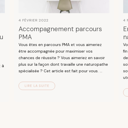
4 FÉVRIER 2022
4 
Accompagnement parcours
E
du
PMA
n
Vous êtes en parcours PMA et vous aimeriez
Vo
être accompagnée pour maximiser vos
fi
chances de réussite ? Vous aimeriez en savoir
de
plus sur la façon dont travaille une naturopathe
so
t à
spécialisée ? Cet article est fait pour vous. ...
so
uté
LIRE LA SUITE