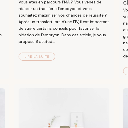
c
Vous êtes en parcours PMA ? Vous venez de
réaliser un transfert d’embryon et vous
Vo
souhaitez maximiser vos chances de réussite ?
vo
Après un transfert lors d’une FIV, il est important
na
de suivre certains conseils pour favoriser la
au
n
nidation de l'embryon. Dans cet article, je vous
gr
propose 8 attitud...
na
co
de 
LIRE LA SUITE