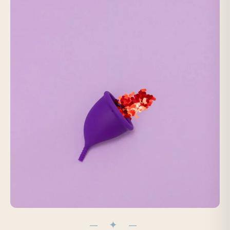
— ✦ —