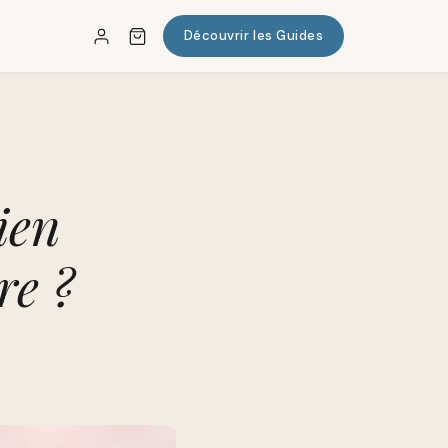
Découvrir les Guides
✕
ien
re ?