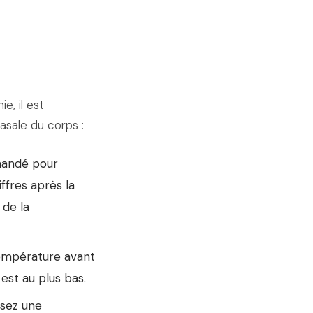
e, il est
asale du corps :
mandé pour
fres après la
 de la
température avant
est au plus bas.
ssez une