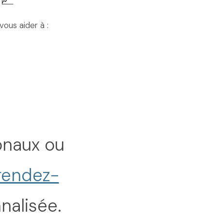
ous aider à :
onaux ou
rendez-
nalisée.