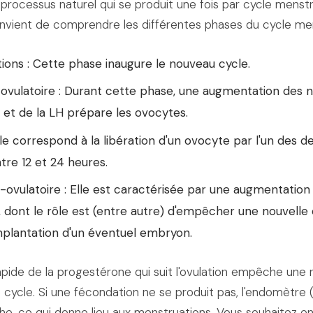
 processus naturel qui se produit une fois par cycle menstr
nvient de comprendre les différentes phases du cycle men
ions : Cette phase inaugure le nouveau cycle.
ovulatoire : Durant cette phase, une augmentation des n
 et de la LH prépare les ovocytes.
Elle correspond à la libération d'un ovocyte par l'un des d
tre 12 et 24 heures.
ovulatoire : Elle est caractérisée par une augmentation 
 dont le rôle est (entre autre) d'empêcher une nouvelle 
mplantation d'un éventuel embryon.
pide de la progestérone qui suit l'ovulation empêche une n
cycle. Si une fécondation ne se produit pas, l'endomètr
che, ce qui donne lieu aux menstruations. Vous souhaitez en