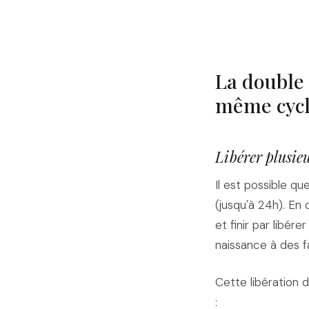
La double 
même cycl
Libérer plusie
Il est possible qu
(jusqu'à 24h). En
et finir par lib
naissance à des f
Cette libération
: