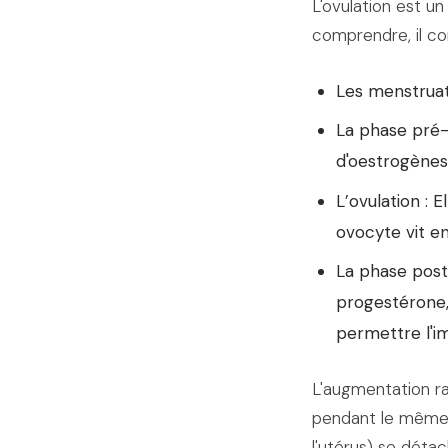
L'ovulation est un
comprendre, il co
Les menstruat
La phase pré-
d'oestrogènes
L’ovulation : 
ovocyte vit en
La phase post-
progestérone,
permettre l'i
L'augmentation ra
pendant le même 
l'utérus) se déta