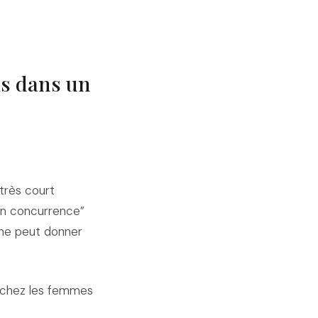
is dans un
 très court
 en concurrence”
ène peut donner
 chez les femmes