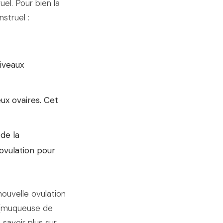
uel. Pour bien la
struel :
iveaux
eux ovaires. Cet
de la
ovulation pour
ouvelle ovulation
e (muqueuse de
 savoir plus sur