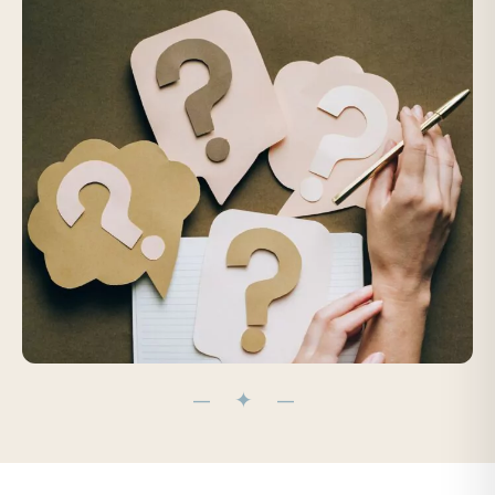
— ✦ —